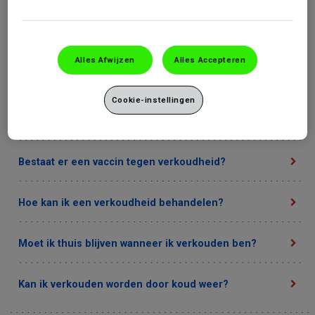
Waarom worden kinderen zo vaak verkouden?
Alles Afwijzen
Alles Accepteren
Mijn kind heeft een verkoudheid. Welk medicijn moet
ik gebruiken?
Cookie-instellingen
Kun je verkoudheid genezen?
Bestaat er een vaccin tegen verkoudheid?
Hoe kan ik een verkoudheid behandelen?
Moet ik thuis blijven wanneer ik verkouden ben?
Kan ik verkouden worden door koud weer?