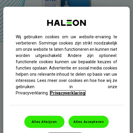
Wij gebruiken cookies om uw website-ervaring te
verbeteren. Sommige cookies zijn strikt noodzakelijk
om onze website te laten functioneren en kunnen niet
worden uitgeschakeld. Andere zijn optioneel:
functionele cookies kunnen uw bepaalde keuzes of
functies opslaan. Advertentie en social media cookies
helpen ons relevante inhoud te delen op basis van uw
VOOR
SNELLE EFFECTIEVE
interesses. Lees meer over cookies en hoe hoe wij ze
VERLICHTING BIJ
gebruiken in onze
Privacyverklaring.
Privacyverklaring
NEUSVERSTOPPING
Neusdruppels om neusverstopping binnen 2 minuten
te verlichten. Werkt tot maximaal 12 uur.
Alles Afwijzen
Alles Accepteren