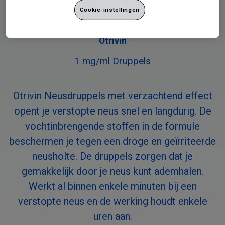
Cookie-instellingen
Otrivin
1 mg/ml Druppels
Otrivin Neusdruppels met verzachtend effect
opent je verstopte neus snel en langdurig. De
vochtinbrengende stoffen in de formule
beschermen je tegen een droge en geïrriteerde
neusholte. De druppels zorgen dat je
gemakkelijk door je neus kunt ademhalen.
Werkt al binnen enkele minuten bij een
verstopte neus en de werking houdt enkele
uren aan.